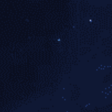
这不是妥协，而是成熟的胜利。当略伦特坦然表示“若没被西班
赛历中最稀缺的能力：
心态管理
与
长期主义
。
与其为一次“西班牙国家队征召”患得患失，不如把注意力放到