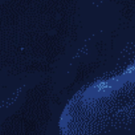
牙征召我也不难过，我现在
享受品葡萄酒
”，他把关注点从外界
可控半径：训练质量、身体状态、战术角色与生活节奏。略伦特的