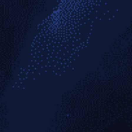
前插、二次反击、位置多面性——入选只是水到渠成。反之，焦
价体系的全部。将一部分精力投入到生活审美，比如
葡萄酒
，不