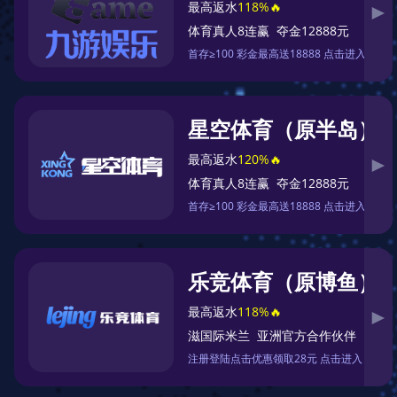
首页
关于NG体育
服务
单独服务
新闻中心
NG体育的团队
联系NG体育