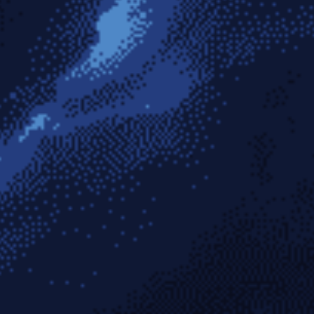
名单转回到内在成长。这句看似轻松的话，指向了当代球员在高压
关键词不是逃避，而是选择。他明白国家队从不只是“最好”的集