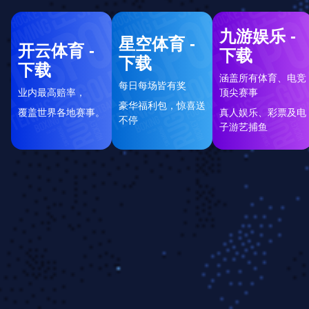
服务详情
首页
服务
服务详情
Our Services
NG体育
首页-NG体育（官方）网站-NG28 SPORTS
新闻中心
单独服务
需要幫忙？
我们将随时解答您可能遇到的任何问题。
立即联系
联系信息