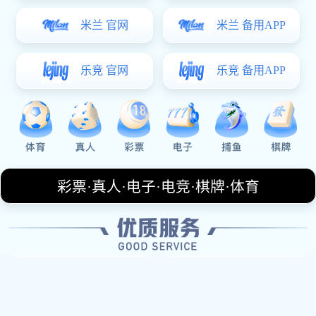
页面未找到
首页
404 Error
糟糕！找不到该页面
糟糕！找不到该页面
返回首页
订阅新闻通讯
随时了解我们的最新动态！订阅我们的时事通讯即可收到独家内
容和特别优惠。
订阅我们的服务