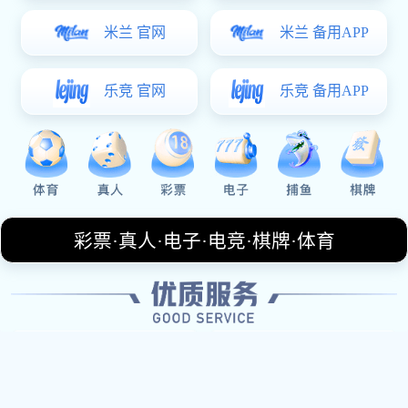
他如何做到
“大势”强调的是自主训练的闭环：动作分解+即时回看+数据校
准+压力复现。训练细节通常包括：用标尺与地贴锁定出手高度与前跨长
度；以节拍器固定
节奏
，在“触地—髋转—肩分离—鞭甩”上寻回时序；用
高速录像与追踪设备校对散点；在模拟满垒、两出局情境下完成目标投
球。这样的流程能把技术与情绪管理一并固化。