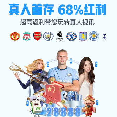
首页
>
新闻中心
网
站
百家乐真正进阶，是会放弃（百家乐的高阶之道：学会放
公
弃）
首
司
产
百家乐真正进阶，是会放弃
页
前言：多数人谈百家乐，离不开“路单”“追庄闲”“加码翻倍”。但真正的高手
介
品
新
会把注意力从技巧转向控制——他们更关心何时离桌、何时止损。因为在
一款负期望的桌面游戏里，提升不是更会押，而是更会停。正如一句话所
绍
服
闻
联
说：“赢的不一定是最会下的人，而是最会停的人。”当你理解这点，才算
进入进阶的门槛。
务
中
系
心
我
们