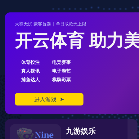
网站首页
关于我们
产品服
首页
>
新闻中心
[乒乓球]
[乒乓球]世乒联总决赛女单1/8决赛：孙颖莎VS