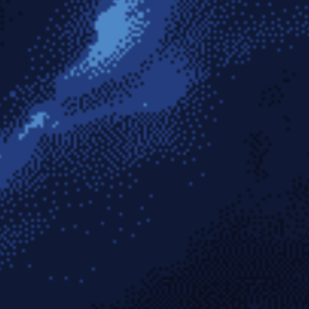
以“集锦”视角梳理高能回合与技战术要点，主题聚