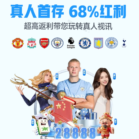
0311-9341623
admin@home-ng28sports.com