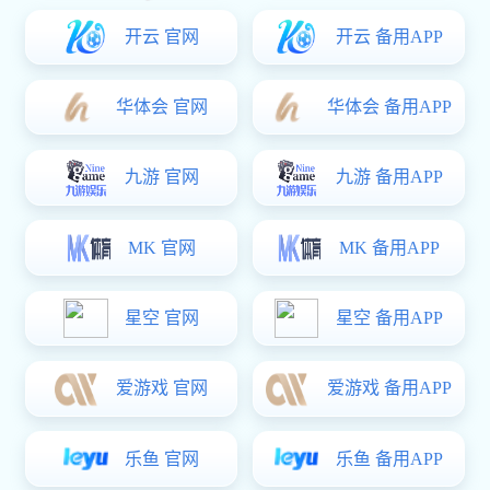
首页
关于NG体育
服务
单独服务
新闻中心
NG体育的团队
联系NG体育