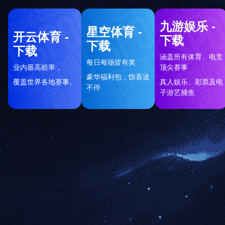
页面未找到
首页
404 Error
糟糕！找不到该页面
糟糕！找不到该页面
返回首页
订阅新闻通讯
随时了解我们的最新动态！订阅我们的时事通讯即可收到独家内
订阅我们的服务