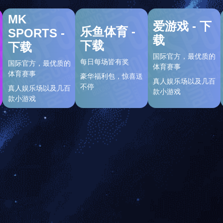
容和特别优惠。