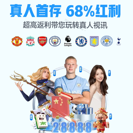
0311-9341623
admin@home-ng28sports.com