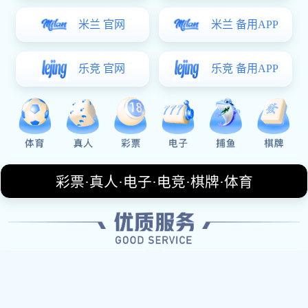
页面未找到
首页
404 Error
糟糕！找不到该页面
糟糕！找不到该页面
返回首页
订阅新闻通讯
随时了解我们的最新动态！订阅我们的时事通讯即可收到独家内
容和特别优惠。
订阅我们的服务