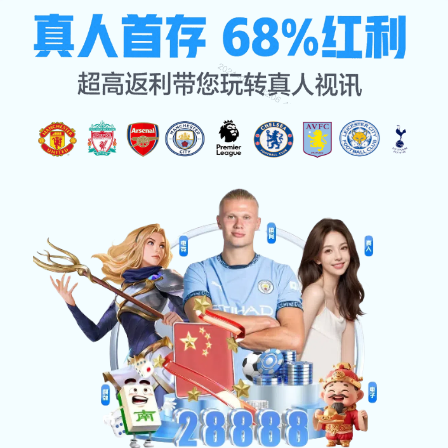
0311-9341623
admin@home-ng28sports.com