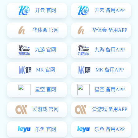
首页
关于NG体育
服务
单独服务
新闻中心
NG体育的团队
联系NG体育