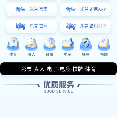
页面未找到
首页
404 Error
糟糕！找不到该页面
糟糕！找不到该页面
返回首页
订阅新闻通讯
随时了解我们的最新动态！订阅我们的时事通讯即可收到独家内
容和特别优惠。
订阅我们的服务