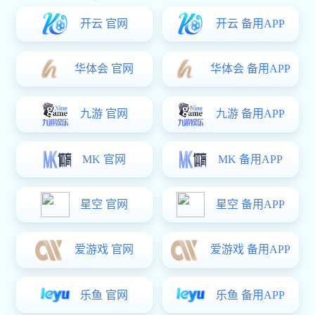
首页
关于NG体育
服务
单独服务
新闻中心
NG体育的团队
联系NG体育